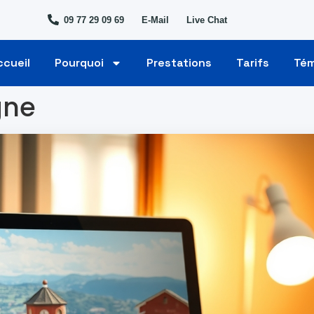
09 77 29 09 69
E-Mail
Live Chat
ccueil
Pourquoi
Prestations
Tarifs
Té
igne