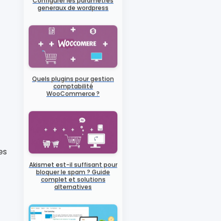
Configurer les parametres
generaux de wordpress
Quels plugins pour gestion
comptabilité
WooCommerce ?
des
Akismet est-il suffisant pour
bloquer le spam ? Guide
complet et solutions
alternatives