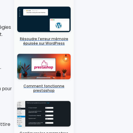
maintenance
égies
t.
Résoudre l’erreur mémoire
épuisée sur WordPress
.
n pour
Comment fonctionne
prestashop
ttire