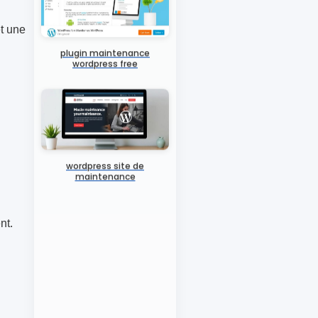
et une
plugin maintenance
wordpress free
wordpress site de
maintenance
nt.