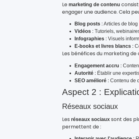
Le
consist
marketing de contenu
engager une audience. Cela peut
Blog posts
: Articles de blog 
Vidéos
: Tutoriels, webinaire
Infographies
: Visuels informa
E-books et livres blancs
: C
Les bénéfices du marketing de c
Engagement accru
: Contenu
Autorité
: Établir une expert
SEO amélioré
: Contenu de qu
Aspect 2 : Explicati
Réseaux sociaux
Les
sont des pla
réseaux sociaux
permettent de :
Interagir avec l’audience
: R