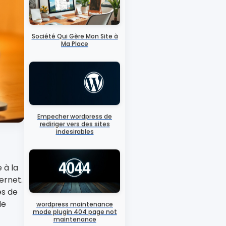
Société Qui Gère Mon Site à
Ma Place
Empecher wordpress de
rediriger vers des sites
indesirables
 à la
ernet.
es de
le
wordpress maintenance
mode plugin 404 page not