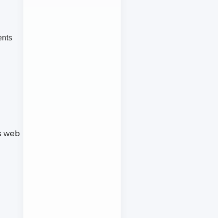
ents
es web