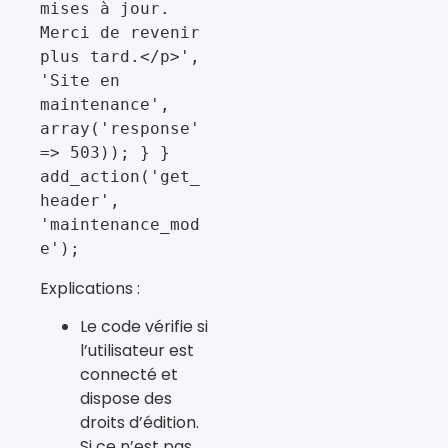
mises à jour. 
Merci de revenir 
plus tard.</p>', 
'Site en 
maintenance', 
array('response' 
=> 503)); } } 
add_action('get_
header', 
'maintenance_mod
e');
Explications :
Le code vérifie si
l’utilisateur est
connecté et
dispose des
droits d’édition.
Si ce n’est pas