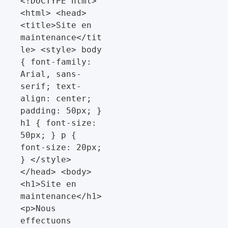
<!DOCTYPE html> 
<html> <head> 
<title>Site en 
maintenance</tit
le> <style> body 
{ font-family: 
Arial, sans-
serif; text-
align: center; 
padding: 50px; } 
h1 { font-size: 
50px; } p { 
font-size: 20px; 
} </style> 
</head> <body> 
<h1>Site en 
maintenance</h1> 
<p>Nous 
effectuons 