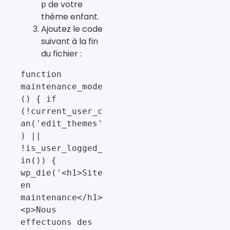
de votre
p
thème enfant.
Ajoutez le code
suivant à la fin
du fichier :
function 
maintenance_mode
() { if 
(!current_user_c
an('edit_themes'
) || 
!is_user_logged_
in()) { 
wp_die('<h1>Site 
en 
maintenance</h1>
<p>Nous 
effectuons des 