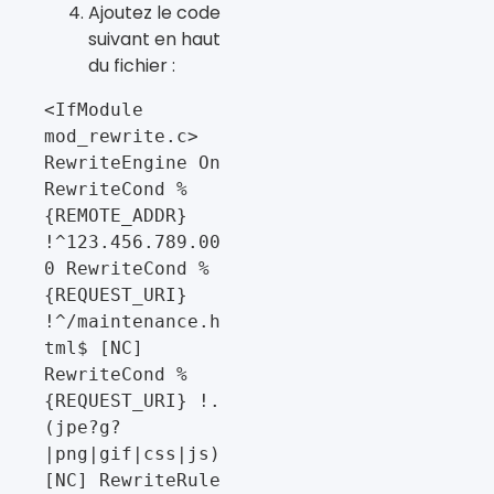
Ajoutez le code
suivant en haut
du fichier :
<IfModule 
mod_rewrite.c> 
RewriteEngine On 
RewriteCond %
{REMOTE_ADDR} 
!^123.456.789.00
0 RewriteCond %
{REQUEST_URI} 
!^/maintenance.h
tml$ [NC] 
RewriteCond %
{REQUEST_URI} !.
(jpe?g?
|png|gif|css|js) 
[NC] RewriteRule 