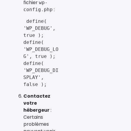
fichier
wp-
:
config.php
 define( 
'WP_DEBUG', 
true ); 
define( 
'WP_DEBUG_LO
G', true ); 
define( 
'WP_DEBUG_DI
SPLAY', 
false ); 
Contactez
votre
hébergeur
:
Certains
problèmes