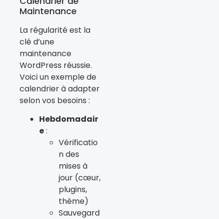
Calendrier de
Maintenance
La régularité est la
clé d’une
maintenance
WordPress réussie.
Voici un exemple de
calendrier à adapter
selon vos besoins :
Hebdomadair
e
:
Vérificatio
n des
mises à
jour (cœur,
plugins,
thème)
Sauvegard