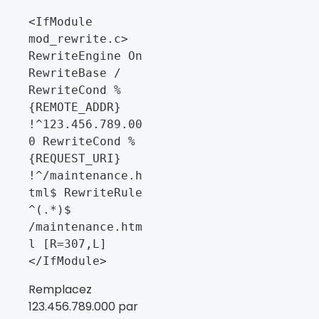
<IfModule 
mod_rewrite.c> 
RewriteEngine On 
RewriteBase / 
RewriteCond %
{REMOTE_ADDR} 
!^123.456.789.00
0 RewriteCond %
{REQUEST_URI} 
!^/maintenance.h
tml$ RewriteRule 
^(.*)$ 
/maintenance.htm
l [R=307,L] 
</IfModule>
Remplacez
123.456.789.000 par