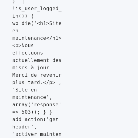
) || 
!is_user_logged_
in()) { 
wp_die('<h1>Site 
en 
maintenance</h1>
<p>Nous 
effectuons 
actuellement des 
mises à jour. 
Merci de revenir 
plus tard.</p>', 
'Site en 
maintenance', 
array('response' 
=> 503)); } } 
add_action('get_
header', 
'activer_mainten