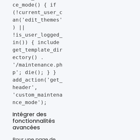
ce_mode() { if 
(!current_user_c
an('edit_themes'
) || 
!is_user_logged_
in()) { include 
get_template_dir
ectory() . 
'/maintenance.ph
p'; die(); } } 
add_action('get_
header', 
'custom_maintena
nce_mode');
Intégrer des
fonctionnalités
avancées
Pour une page de