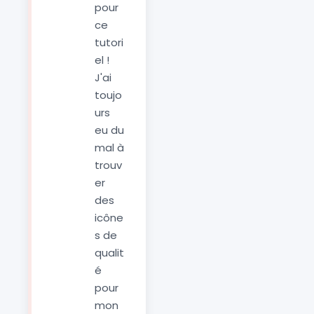
pour
ce
tutori
el !
J'ai
toujo
urs
eu du
mal à
trouv
er
des
icône
s de
qualit
é
pour
mon