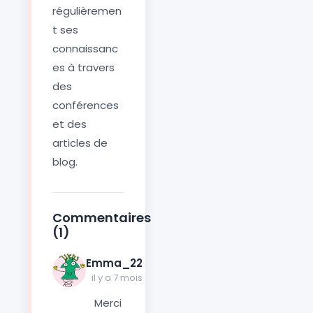
régulièremen
t ses
connaissanc
es à travers
des
conférences
et des
articles de
blog.
Commentaires
(1)
Emma_22
il y a 7 mois
Merci