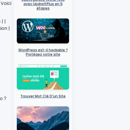
 Voici
Sauvegardez WordPress
avec UpdraftPlus en 5
étapes
| |
ion |
WordPress est-il hackable ?
Protégez votre site
io ?
Trouver Mot Clé D’un Site