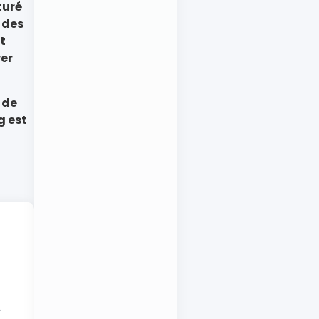
turé
z des
t
rer
 de
g est
.