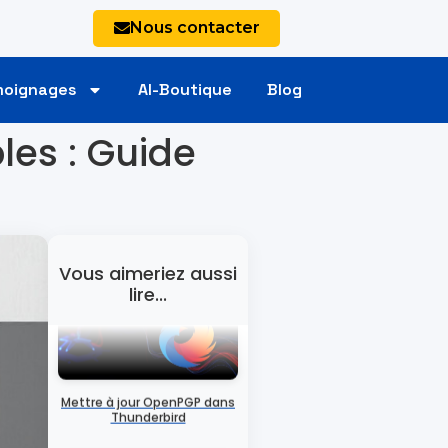
Nous contacter
moignages
AI-Boutique
Blog
Sauvegarde Site WordPress
les : Guide
Empecher les moteurs de
recherche dindexer un site
Vous aimeriez aussi
wordpress
lire...
Mettre à jour OpenPGP dans
Thunderbird