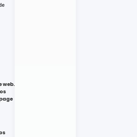
de
e web.
vos
a page
vos