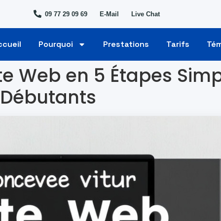
09 77 29 09 69
E-Mail
Live Chat
ccueil
Pourquoi
Prestations
Tarifs
Té
te Web en 5 Étapes Simp
 Débutants