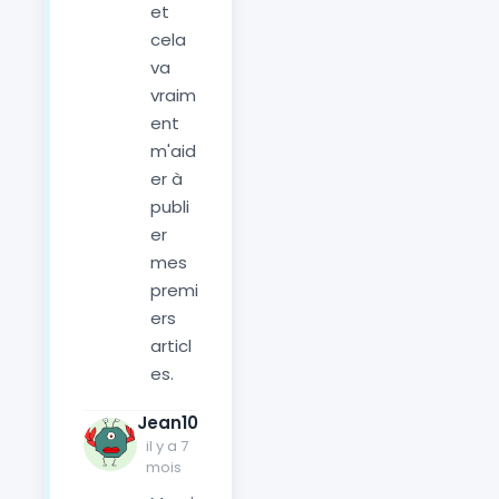
et
cela
va
vraim
ent
m'aid
er à
publi
er
mes
premi
ers
articl
es.
Jean10
il y a 7
mois