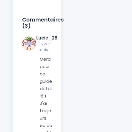
Commentaires
(3)
Lucie_28
il y a 7
mois
Merci
pour
ce
guide
détail
lé !
J'ai
toujo
urs
eu du